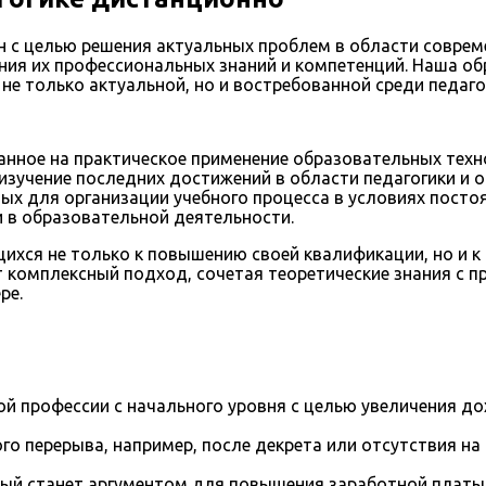
н с целью решения актуальных проблем в области соврем
ения их профессиональных знаний и компетенций. Наша о
не только актуальной, но и востребованной среди педаго
нное на практическое применение образовательных техн
зучение последних достижений в области педагогики и о
х для организации учебного процесса в условиях пост
 в образовательной деятельности.
щихся не только к повышению своей квалификации, но и 
т комплексный подход, сочетая теоретические знания с 
ре.
й профессии с начального уровня с целью увеличения д
го перерыва, например, после декрета или отсутствия на
рый станет аргументом для повышения заработной платы