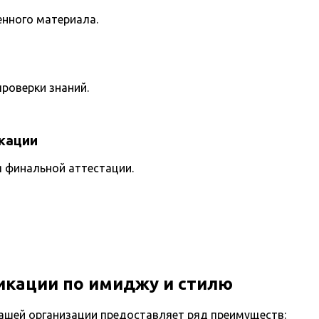
енного материала.
роверки знаний.
кации
я финальной аттестации.
кации по имиджу и стилю
ашей организации предоставляет ряд преимуществ: