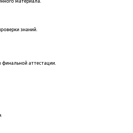
енного материала.
роверки знаний.
я финальной аттестации.
м