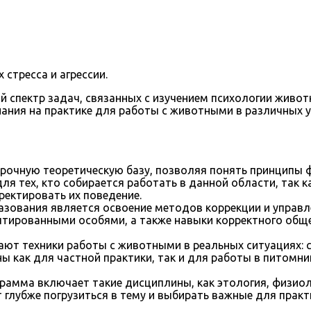
стресса и агрессии.
 спектр задач, связанных с изучением психологии живот
нания на практике для работы с животными в различных 
прочную теоретическую базу, позволяя понять принципы 
я тех, кто собирается работать в данной области, так к
ектировать их поведение.
азования является освоение методов коррекции и управл
тированными особями, а также навыки корректного общ
ают техники работы с животными в реальных ситуациях: 
ны как для частной практики, так и для работы в питомни
грамма включает такие дисциплины, как этология, физио
 глубже погрузиться в тему и выбирать важные для практ