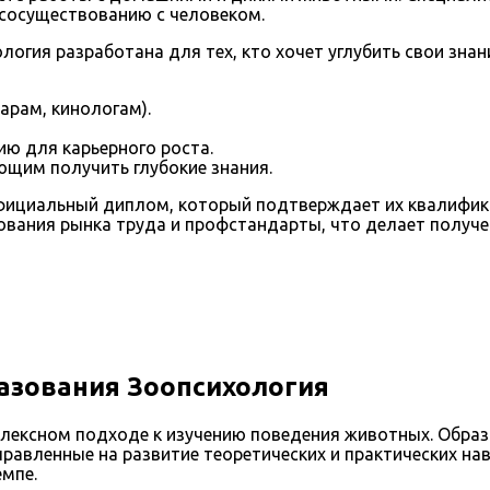
 сосуществованию с человеком.
гия разработана для тех, кто хочет углубить свои знан
рам, кинологам).
ию для карьерного роста.
щим получить глубокие знания.
фициальный диплом, который подтверждает их квалифик
бования рынка труда и профстандарты, что делает полу
азования Зоопсихология
лексном подходе к изучению поведения животных. Образ
равленные на развитие теоретических и практических на
емпе.