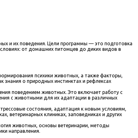
ных и их поведения. Цели программы — это подготовка
условиях: от домашних питомцев до диких видов в
формирования психики животных, а также факторы,
ак знания о природных инстинктах и рефлексах
ения поведением животных. Это включает работу с
ения с животными для их адаптации в различных
стрессовые состояния, адаптация к новым условиям,
ках, ветеринарных клиниках, заповедниках и других
логия животных, основы ветеринарии, методы
ики направления.