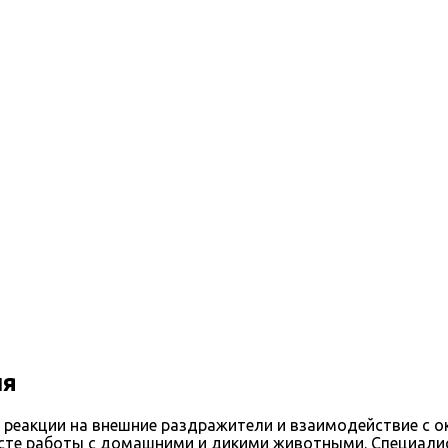
ия
х реакции на внешние раздражители и взаимодействие с 
тексте работы с домашними и дикими животными. Специа