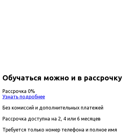
Профессиональная
переподготовка Супервизия в
психологическом
консультировании и психотерапии
Вы получите специальность - супервизор
Дистанционный формат обучения
Возможность ускоренного обучения
Ближайшие наборы пройдут
...
Обучаться можно и в рассрочку
Рассрочка 0%
Узнать подробнее
Без комиссий и дополнительных платежей
Рассрочка доступна на 2, 4 или 6 месяцев
Требуется только номер телефона и полное имя