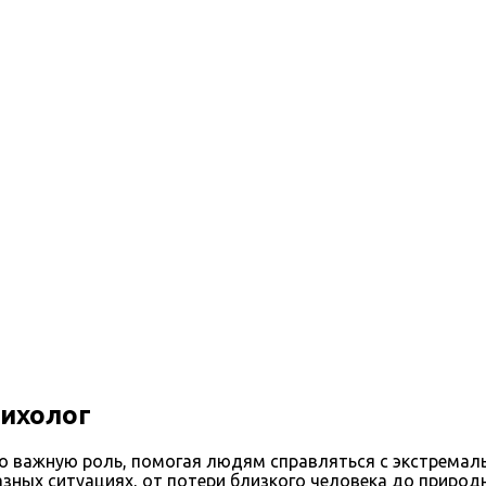
сихолог
о важную роль, помогая людям справляться с экстремал
ных ситуациях, от потери близкого человека до природ