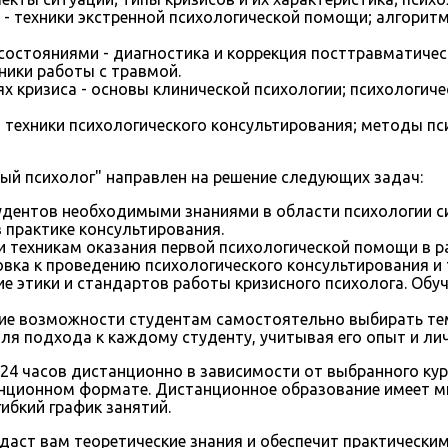
 техники экстренной психологической помощи; алгоритм
состояниями - диагностика и коррекция посттравматичес
ники работы с травмой.
ях кризиса - основы клинической психологии; психологиче
- техники психологического консультирования; методы пс
ый психолог" направлен на решение следующих задач:
удентов необходимыми знаниями в области психологии с
в практике консультирования.
и техникам оказания первой психологической помощи в р
вка к проведению психологического консультирования и 
ие этики и стандартов работы кризисного психолога. Об
ие возможности студентам самостоятельно выбирать тем
ля подхода к каждому студенту, учитывая его опыт и ли
24 часов дистанционно в зависимости от выбранного кур
нционном формате. Дистанционное образование имеет м
гибкий график занятий.
даст вам теоретические знания и обеспечит практически