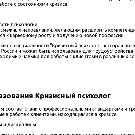
аботе с состояниями кризиса.
?
асти психологии.
 смежных направлений, желающим расширить компетенци
ся к карьерному росту и получению новой профессии.
ки по специальности "Кризисный психолог", которая по
 России и может быть использован для трудоустройства 
обходимые навыки для работы с клиентами в различных со
азования Кризисный психолог
м соответствии с профессиональными стандартами и тре
е в работе с клиентами, находящимися в кризисе.
 и дисциплины:
екты ситуаций; типы кризисов и их характеристика; псих