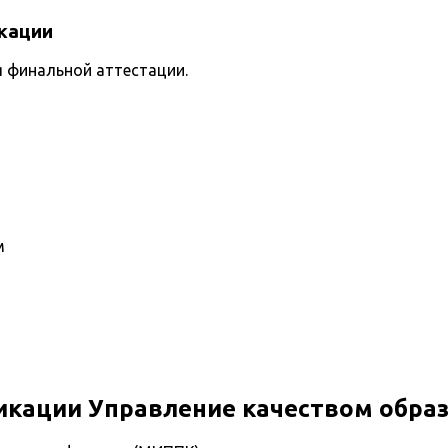
кации
я финальной аттестации.
м
кации Управление качеством обра