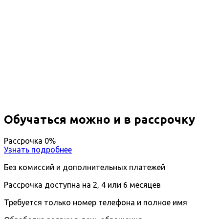
Повышение квалификации Теория
и методика преподавания
электротехники и электроники
Вы получите специальность - Преподаватель
электротехники и электроники
Дистанционный формат обучения
Длительность обучения - 14 недель (3 мес.)
Ближайшие наборы пройдут
...
Обучаться можно и в рассрочку
Рассрочка 0%
Узнать подробнее
Без комиссий и дополнительных платежей
Рассрочка доступна на 2, 4 или 6 месяцев
Требуется только номер телефона и полное имя