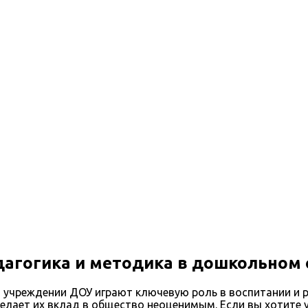
ом образовательном учреждении
дагогика и методика в дошкольном
учреждении ДОУ играют ключевую роль в воспитании и р
елает их вклад в общество неоценимым. Если вы хотите у