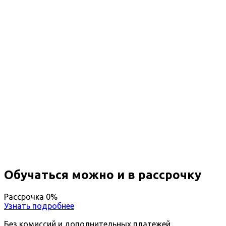
Профессиональная
переподготовка Технология
транспортных процессов в
области организации и
безопасности дорожного
движения
Вы получите специальность - Технолог
транспортных процессов в области организации и
безопасности дорожного движения
Дистанционный формат обучения
Возможность ускоренного обучения
Ближайшие наборы пройдут
...
Обучаться можно и в рассрочку
Рассрочка 0%
Узнать подробнее
Без комиссий и дополнительных платежей