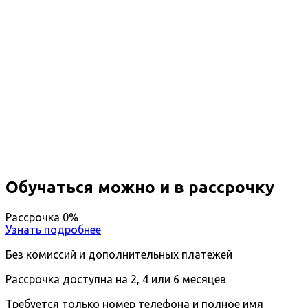
Профессиональная
переподготовка Технология
машиностроения и
материалообработка
Вы получите специальность - Технолог
машиностроения и материалообработки
Дистанционный формат обучения
Возможность ускоренного обучения
Ближайшие наборы пройдут
...
Обучаться можно и в рассрочку
Рассрочка 0%
Узнать подробнее
Без комиссий и дополнительных платежей
Рассрочка доступна на 2, 4 или 6 месяцев
Требуется только номер телефона и полное имя