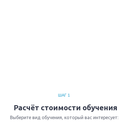
Профессиональная
переподготовка Контролер
технического состояния
городского наземного
электрического транспорта
Вы получите специальность - Контролер
технического состояния городского наземного
электрического транспорта
Дистанционный формат обучения
Возможность ускоренного обучения
Ближайшие наборы пройдут
...