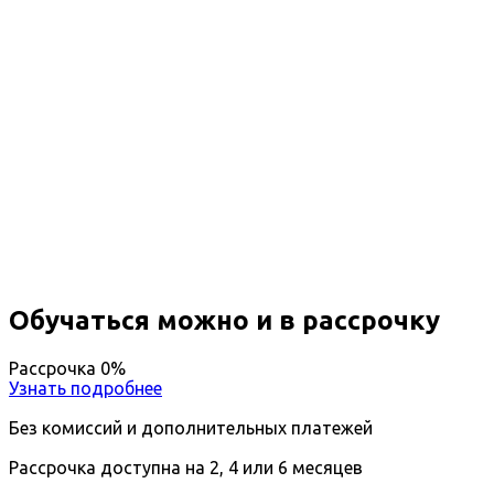
Профессиональная
переподготовка Строительство
объектов электросетевого
хозяйства
Вы получите специальность - Инженер по
строительству объектов электросетевого
хозяйства
Дистанционный формат обучения
Возможность ускоренного обучения
Ближайшие наборы пройдут
...
Обучаться можно и в рассрочку
Рассрочка 0%
Узнать подробнее
Без комиссий и дополнительных платежей
Рассрочка доступна на 2, 4 или 6 месяцев