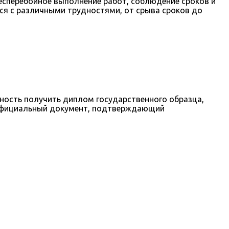
бесперебойное выполнение работ, соблюдение сроков и
ся с различными трудностями, от срыва сроков до
ость получить диплом государственного образца,
о официальный документ, подтверждающий