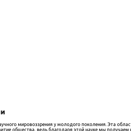
ии
учного мировоззрения у молодого поколения. Эта област
витие общества, ведь благодаря этой науке мы получаем 