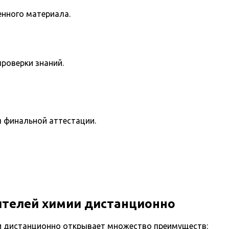
енного материала.
роверки знаний.
я финальной аттестации.
ителей химии дистанционно
и дистанционно открывает множество преимуществ: