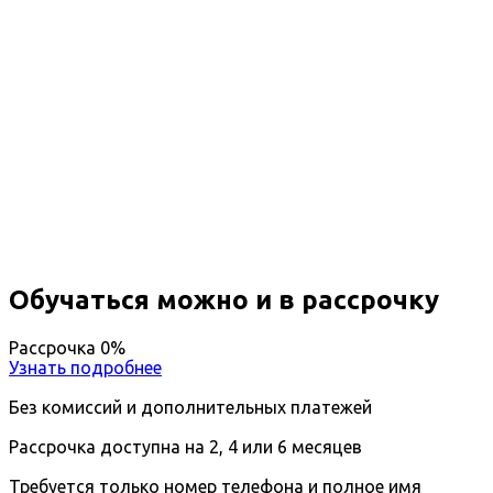
Профессиональная
переподготовка Теория и
методика преподавания основ
зоотехники
Вы получите специальность - Педагог по основам
зоотехники
Дистанционный формат обучения
Возможность ускоренного обучения
Ближайшие наборы пройдут
...
Обучаться можно и в рассрочку
Рассрочка 0%
Узнать подробнее
Без комиссий и дополнительных платежей
Рассрочка доступна на 2, 4 или 6 месяцев
Требуется только номер телефона и полное имя