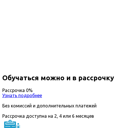
Профессиональная
переподготовка Теория и
методика преподавания основ
гидравлики и теплотехники
Вы получите специальность - Педагог по основам
гидравлики и теплотехники
Дистанционный формат обучения
Возможность ускоренного обучения
Ближайшие наборы пройдут
...
Обучаться можно и в рассрочку
Рассрочка 0%
Узнать подробнее
Без комиссий и дополнительных платежей
Рассрочка доступна на 2, 4 или 6 месяцев