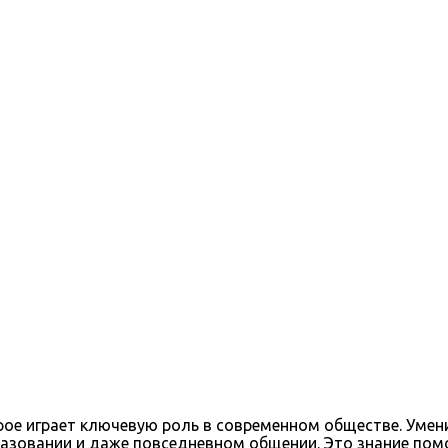
торике
рое играет ключевую роль в современном обществе. Умен
бразовании и даже повседневном общении. Это знание пом