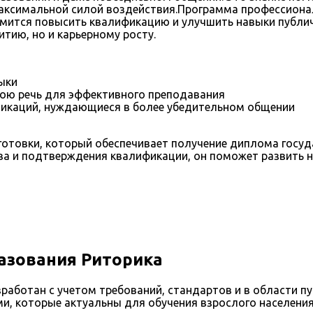
максимальной силой воздействия.Программа профессионал
ремится повысить квалификацию и улучшить навыки публи
итию, но и карьерному росту.
ыки
вою речь для эффективного преподавания
икаций, нуждающиеся в более убедительном общении
товки, который обеспечивает получение диплома госуда
а и подтверждения квалификации, он поможет развить н
азования Риторика
зработан с учетом требований, стандартов и в области 
ями, которые актуальны для обучения взрослого населен