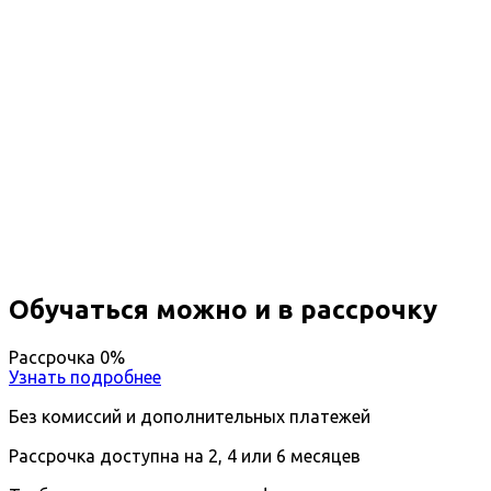
Профессиональная
переподготовка Организация и
проведение практических занятий
по адаптивной физической
культуре
Вы получите специальность - Педагог
Дистанционный формат обучения
Возможность ускоренного обучения
Ближайшие наборы пройдут
...
Обучаться можно и в рассрочку
Рассрочка 0%
Узнать подробнее
Без комиссий и дополнительных платежей
Рассрочка доступна на 2, 4 или 6 месяцев