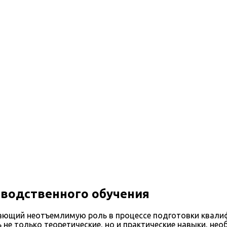
енного обучения
зводственного обучения
грающий неотъемлимую роль в процессе подготовки квал
не только теоретические, но и практические навыки, не