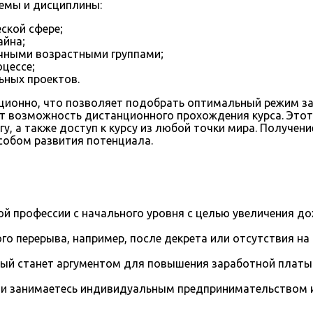
емы и дисциплины:
ской сфере;
айна;
ичными возрастными группами;
цессе;
ьных проектов.
нционно, что позволяет подобрать оптимальный режим з
т возможность дистанционного прохождения курса. Это
гу, а также доступ к курсу из любой точки мира. Получе
обом развития потенциала.
й профессии с начального уровня с целью увеличения д
го перерыва, например, после декрета или отсутствия на
рый станет аргументом для повышения заработной платы
и занимаетесь индивидуальным предпринимательством и 