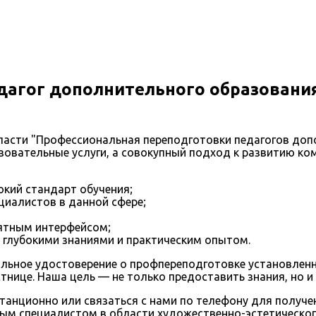
агог дополнительного образования
ласти "Профессиональная переподготовки педагогов доп
азовательные услуги, а совокупный подход к развитию к
кий стандарт обучения;
иалистов в данной сфере;
ятным интерфейсом;
глубокими знаниями и практическим опытом.
альное удостоверение о профпереподготовке установлен
тнице. Наша цель — не только предоставить знания, но и
танционно или связаться с нами по телефону для получен
ым специалистом в области художественно-эстетическог