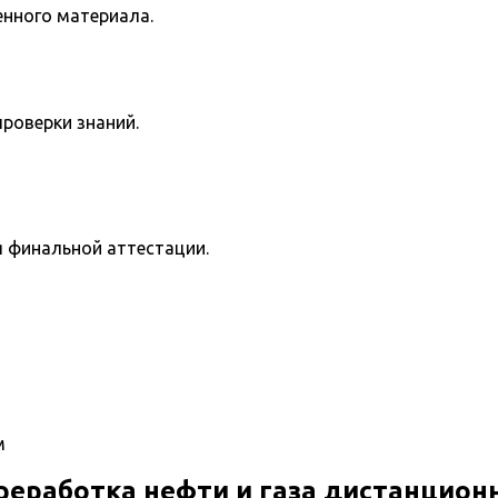
енного материала.
роверки знаний.
я финальной аттестации.
м
еработка нефти и газа дистанцион