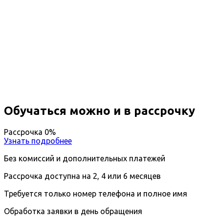
Профессиональная
переподготовка Химические
реагенты добавки и материалы
Вы получите специальность - Специалист по
химическим реагентам, добавкам и материалам
Дистанционный формат обучения
Возможность ускоренного обучения
Ближайшие наборы пройдут
...
Обучаться можно и в рассрочку
Рассрочка 0%
Узнать подробнее
Без комиссий и дополнительных платежей
Рассрочка доступна на 2, 4 или 6 месяцев
Требуется только номер телефона и полное имя
Обработка заявки в день обращения