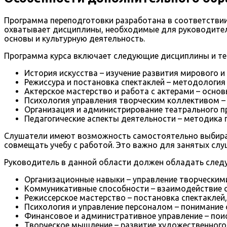
Программа переподготовки разработана в соответстви
охватывает дисциплины, необходимые для руководителя
основы и культурную деятельность.
Программа курса включает следующие дисциплины и те
История искусства – изучение развития мирового и
Режиссура и постановка спектаклей – методология
Актерское мастерство и работа с актерами – осно
Психология управления творческим коллективом – 
Организация и администрирование театрального пр
Педагогические аспекты деятельности – методика 
Слушатели имеют возможность самостоятельно выбирать
совмещать учебу с работой. Это важно для занятых сл
Руководитель в данной области должен обладать след
Организационные навыки – управление творческими
Коммуникативные способности – взаимодействие с
Режиссерское мастерство – постановка спектаклей
Психология и управление персоналом – понимание 
Финансовое и административное управление – поис
Творческое мышление – развитие художественного 