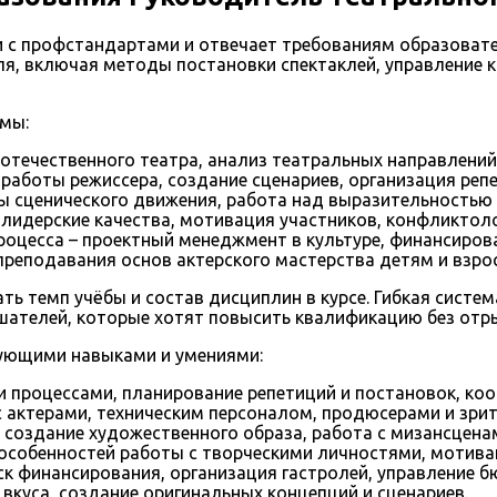
и с профстандартами и отвечает требованиям образоват
, включая методы постановки спектаклей, управление ко
мы:
 отечественного театра, анализ театральных направлений
 работы режиссера, создание сценариев, организация ре
вы сценического движения, работа над выразительностью 
лидерские качества, мотивация участников, конфликтоло
оцесса – проектный менеджмент в культуре, финансирова
преподавания основ актерского мастерства детям и взро
 темп учёбы и состав дисциплин в курсе. Гибкая систем
ушателей, которые хотят повысить квалификацию без отр
ующими навыками и умениями:
 процессами, планирование репетиций и постановок, ко
 актерами, техническим персоналом, продюсерами и зри
, создание художественного образа, работа с мизансцена
особенностей работы с творческими личностями, мотива
к финансирования, организация гастролей, управление 
вкуса, создание оригинальных концепций и сценариев.