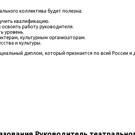
льного коллектива будет полезна:
лучить квалификацию.
и освоить работу руководителя.
 уровень.
актерам, культурным организаторам.
усства и культуры.
иальный диплом, который признается по всей России и д
азования Руководитель театрально