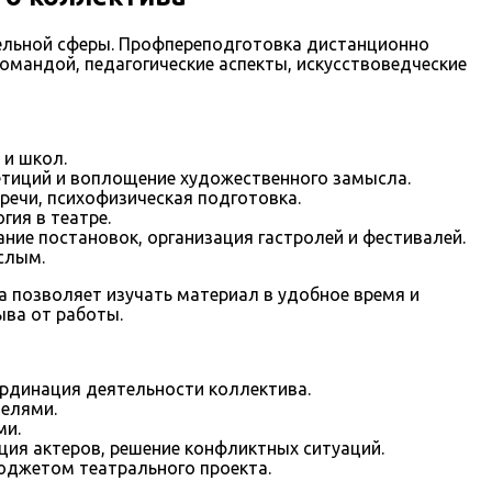
ельной сферы. Профпереподготовка дистанционно
мандой, педагогические аспекты, искусствоведческие
 и школ.
петиций и воплощение художественного замысла.
речи, психофизическая подготовка.
гия в театре.
ние постановок, организация гастролей и фестивалей.
слым.
а позволяет изучать материал в удобное время и
ыва от работы.
ординация деятельности коллектива.
телями.
ми.
ция актеров, решение конфликтных ситуаций.
бюджетом театрального проекта.