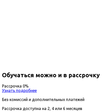
Профессиональная
переподготовка
Делопроизводство в
государственных и
муниципальных учреждениях
Вы получите специальность - Делопроизводитель
в государственных и муниципальных учреждениях
Дистанционный формат обучения
Возможность ускоренного обучения
Ближайшие наборы пройдут
...
Обучаться можно и в рассрочку
Рассрочка 0%
Узнать подробнее
Без комиссий и дополнительных платежей
Рассрочка доступна на 2, 4 или 6 месяцев