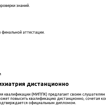
роверки знаний.
я финальной аттестации.
м
ихиатрия дистанционно
я квалификации (МИППК) предлагает своим слушателям 
может повысить квалификацию дистанционно, сочетая ко
е подтверждается официальным дипломом.