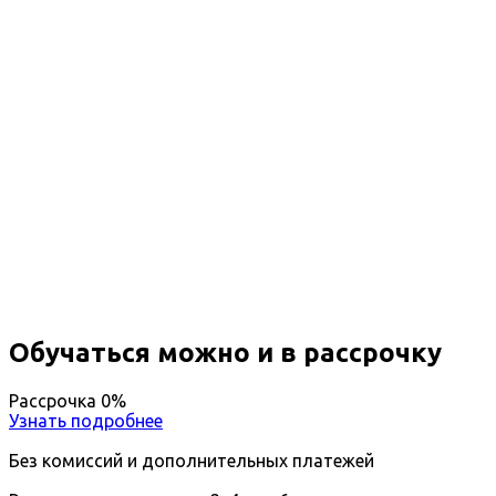
Профессиональная
переподготовка Право
руководства горными и
взрывными работами на
открытых разработках
Вы получите специальность - Специалист по
руководству горными и взрывными работами на
открытых разработках
Дистанционный формат обучения
Возможность ускоренного обучения
Ближайшие наборы пройдут
...
Обучаться можно и в рассрочку
Рассрочка 0%
Узнать подробнее
Без комиссий и дополнительных платежей