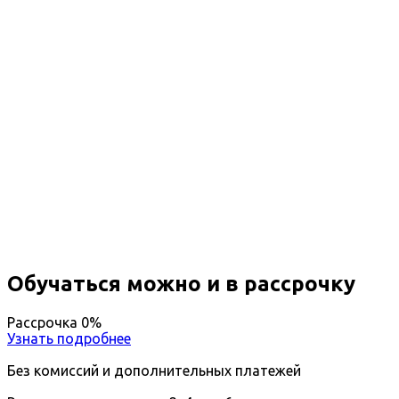
Профессиональная
переподготовка Дефектология в
дошкольных образовательных
организациях и в начальной
школе
Вы получите специальность - Дефектолог в
дошкольных образовательных организациях и в
начальной школе
Дистанционный формат обучения
Возможность ускоренного обучения
Ближайшие наборы пройдут
...
Обучаться можно и в рассрочку
Рассрочка 0%
Узнать подробнее
Без комиссий и дополнительных платежей