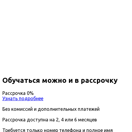
Профессиональная
переподготовка Проведение
радиационного и
дозиметрического контроля
Вы получите специальность - Специалист по
радиационному контролю
Дистанционный формат обучения
Возможность ускоренного обучения
Ближайшие наборы пройдут
...
Обучаться можно и в рассрочку
Рассрочка 0%
Узнать подробнее
Без комиссий и дополнительных платежей
Рассрочка доступна на 2, 4 или 6 месяцев
Требуется только номер телефона и полное имя