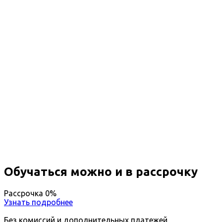
гражданских зданий
Профессиональная
переподготовка Монтаж, наладка
и эксплуатация
электрооборудования
промышленных и гражданских
зданий
Вы получите специальность - Монтажник
электрооборудования
Дистанционный формат обучения
Возможность ускоренного обучения
Ближайшие наборы пройдут
...
Обучаться можно и в рассрочку
Рассрочка 0%
Узнать подробнее
Без комиссий и дополнительных платежей