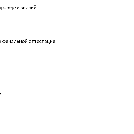
роверки знаний.
я финальной аттестации.
м