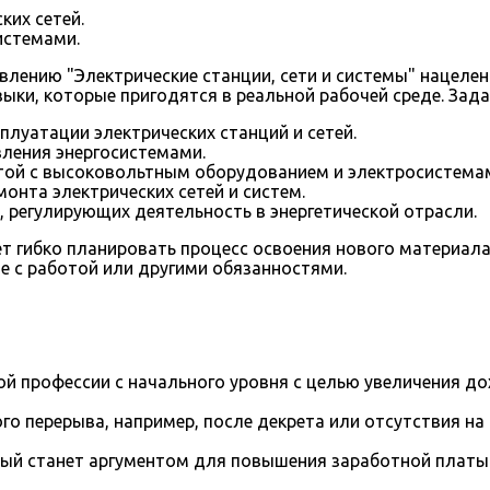
ких сетей.
истемами.
ению "Электрические станции, сети и системы" нацелена
выки, которые пригодятся в реальной рабочей среде. Зад
плуатации электрических станций и сетей.
вления энергосистемами.
отой с высоковольтным оборудованием и электросистема
онта электрических сетей и систем.
 регулирующих деятельность в энергетической отрасли.
яет гибко планировать процесс освоения нового материа
 с работой или другими обязанностями.
й профессии с начального уровня с целью увеличения д
го перерыва, например, после декрета или отсутствия на
рый станет аргументом для повышения заработной платы