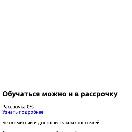
Профессиональная
переподготовка Эксперт по
техническому контролю и
диагностике
автомототранспортных средств
Вы получите специальность - Эксперт по
техническому контролю и диагностике
автомототранспортных средств
Дистанционный формат обучения
Возможность ускоренного обучения
Ближайшие наборы пройдут
...
Обучаться можно и в рассрочку
Рассрочка 0%
Узнать подробнее
Без комиссий и дополнительных платежей