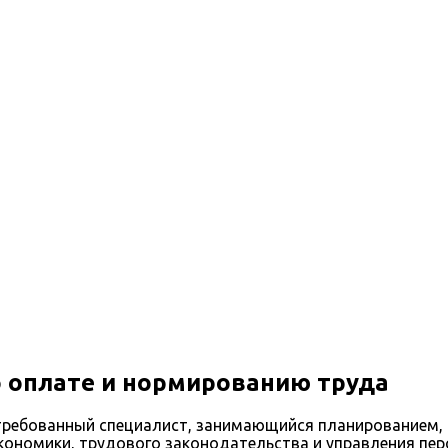
е и нормированию труда
о оплате и нормированию труда
требованный специалист, занимающийся планированием, 
кономики, трудового законодательства и управления пер