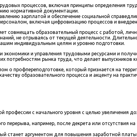
рудовых процессов, включая принципы определения труд
ению нормативной документации.
авлению зарплатой и обеспечение социальной справедлив
персоналом, включая цифровизацию процессов и внедрен
ет совмещать образовательный процесс с работой, личн
наний, не отрываясь от текущей деятельности. Длительно
 вашим индивидуальным целям и уровню подготовки.
ти экономики и управления трудовыми ресурсами и получ
их потребностям рынка труда, что делает выпускников 
м о профпереподготовке, который признается на террит
ачеству образовательного процесса и акценту на практи
й профессии с начального уровня с целью увеличения д
го перерыва, например, после декрета или отсутствия на
рый станет аргументом для повышения заработной платы