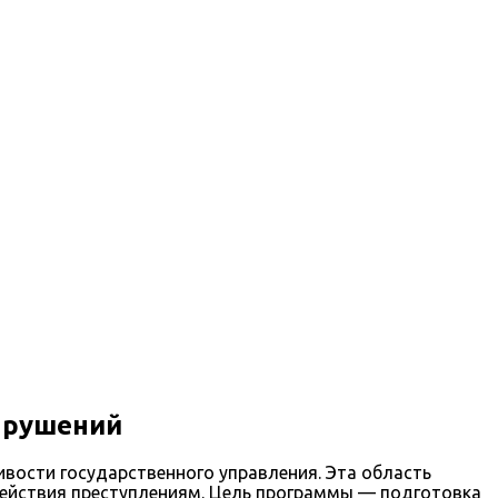
арушений
вости государственного управления. Эта область
действия преступлениям. Цель программы — подготовка