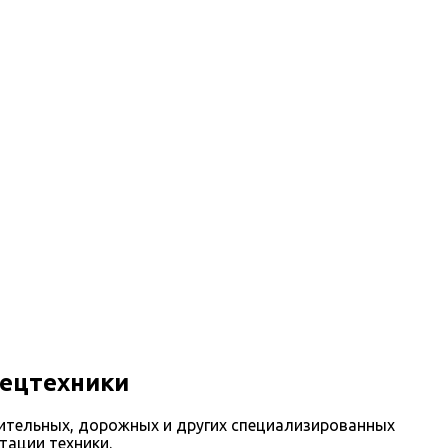
пецтехники
оительных, дорожных и других специализированных
тации техники.