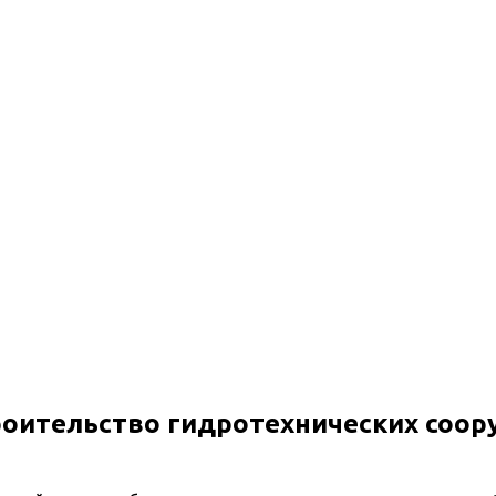
нических сооружений повышенной ответственности
роительство гидротехнических соо