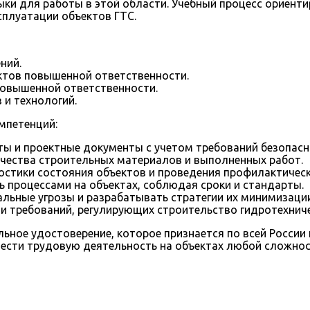
ки для работы в этой области. Учебный процесс ориенти
сплуатации объектов ГТС.
ний.
ктов повышенной ответственности.
повышенной ответственности.
и технологий.
мпетенций:
ты и проектные документы с учетом требований безопасн
ачества строительных материалов и выполненных работ.
остики состояния объектов и проведения профилактичес
ь процессами на объектах, соблюдая сроки и стандарты.
льные угрозы и разрабатывать стратегии их минимизации
и требований, регулирующих строительство гидротехниче
ное удостоверение, которое признается по всей России 
ести трудовую деятельность на объектах любой сложнос