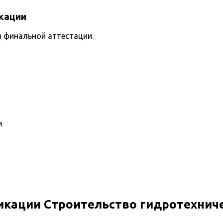
кации
я финальной аттестации.
м
кации Строительство гидротехнич