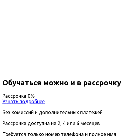
Повышение квалификации
Производство строительных
материалов, изделий и
конструкций
Вы получите специальность - Специалист по
производству строительных материалов
Дистанционный формат обучения
Длительность обучения - 14 недель (3 мес.)
Ближайшие наборы пройдут
...
Обучаться можно и в рассрочку
Рассрочка 0%
Узнать подробнее
Без комиссий и дополнительных платежей
Рассрочка доступна на 2, 4 или 6 месяцев
Требуется только номер телефона и полное имя