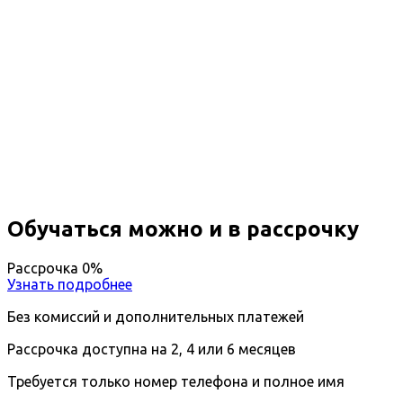
Повышение квалификации
Символдрама кататимно-
имагинативная психотерапия в
практике психолога
Вы получите специальность - Психолог
Дистанционный формат обучения
Длительность обучения - 14 недель (3 мес.)
Ближайшие наборы пройдут
...
Обучаться можно и в рассрочку
Рассрочка 0%
Узнать подробнее
Без комиссий и дополнительных платежей
Рассрочка доступна на 2, 4 или 6 месяцев
Требуется только номер телефона и полное имя