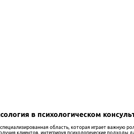
сология в психологическом консул
 специализированная область, которая играет важную ро
получия клиентов, интегрируя психологические подходы 