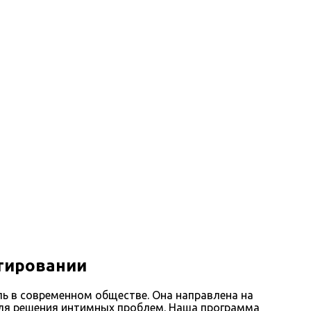
ьтировании
ль в современном обществе. Она направлена на
для решения интимных проблем. Наша программа