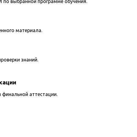
л по выбранной программе обучения.
енного материала.
роверки знаний.
кации
я финальной аттестации.