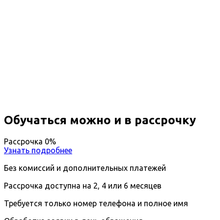
Повышение квалификации
Психология по коррекции веса и
пищевому поведению
Вы получите специальность - Психолог по
коррекции веса и пищевому поведению
Дистанционный формат обучения
Длительность обучения - 14 недель (3 мес.)
Ближайшие наборы пройдут
...
Обучаться можно и в рассрочку
Рассрочка 0%
Узнать подробнее
Без комиссий и дополнительных платежей
Рассрочка доступна на 2, 4 или 6 месяцев
Требуется только номер телефона и полное имя