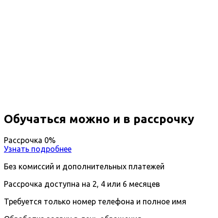
Повышение квалификации
Профориентационная работа в
образовательном учреждении
Вы получите специальность - Специалист по
профориентационной работе в школе
Дистанционный формат обучения
Длительность обучения - 14 недель (3 мес.)
Ближайшие наборы пройдут
...
Обучаться можно и в рассрочку
Рассрочка 0%
Узнать подробнее
Без комиссий и дополнительных платежей
Рассрочка доступна на 2, 4 или 6 месяцев
Требуется только номер телефона и полное имя