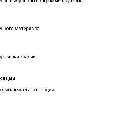
л по выбранной программе обучения.
енного материала.
роверки знаний.
кации
я финальной аттестации.