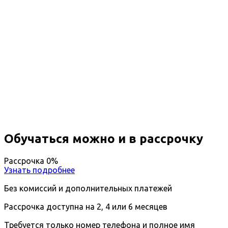
Повышение квалификации
Эксплуатация и обслуживание
объектов транспорта и хранения
нефти
Вы получите специальность - Специалист по
транспорту и хранению углеводородов
Дистанционный формат обучения
Длительность обучения - 14 недель (3 мес.)
Ближайшие наборы пройдут
...
Обучаться можно и в рассрочку
Рассрочка 0%
Узнать подробнее
Без комиссий и дополнительных платежей
Рассрочка доступна на 2, 4 или 6 месяцев
Требуется только номер телефона и полное имя