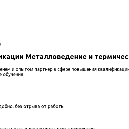
м
кации Металловедение и термичес
енем и опытом партнер в сфере повышения квалификации
 обучения.
добно, без отрыва от работы.
тельность и легальность всех документов.