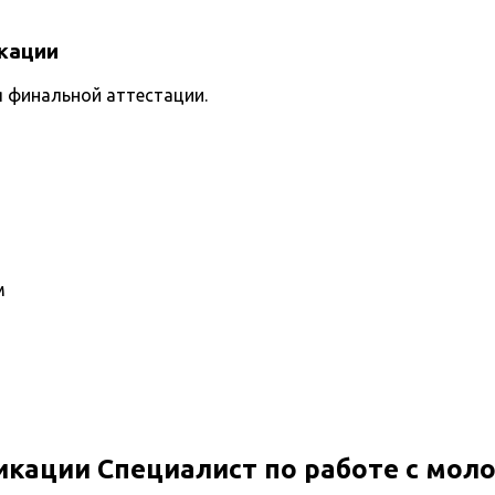
кации
я финальной аттестации.
м
кации Специалист по работе с мо