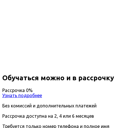
Повышение квалификации
Администрирование в
спортивных клубах и фитнес-
центрах
Вы получите специальность - Администратор в
спортивных клубах и фитнес-центрах
Дистанционный формат обучения
Длительность обучения - 14 недель (3 мес.)
Ближайшие наборы пройдут
...
Обучаться можно и в рассрочку
Рассрочка 0%
Узнать подробнее
Без комиссий и дополнительных платежей
Рассрочка доступна на 2, 4 или 6 месяцев
Требуется только номер телефона и полное имя