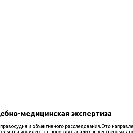
 эксперт
ебно-медицинская экспертиза
 правосудия и объективного расследования. Это направл
тельства инцидентов, проводят анализ вещественных док