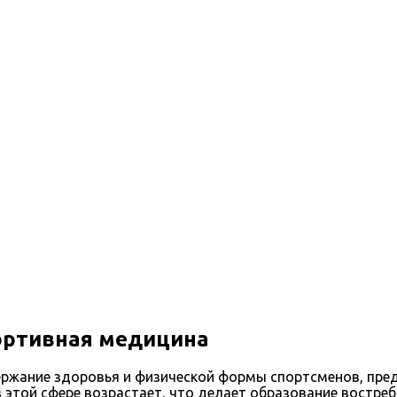
медицине
ортивная медицина
ержание здоровья и физической формы спортсменов, пред
в этой сфере возрастает, что делает образование востр