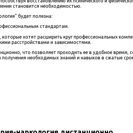
особствуя восстановлению их психического и физическог
лении становится необходимостью.
логия" будет полезна:
офессиональным стандартам.
 которые хотят расширить круг профессиональных компе
кими расстройствами и зависимостями.
ионно, что позволяет проходить ее в удобное время, с
 получения необходимых знаний и навыков в сжатые срок
рия-наркология дистанционно