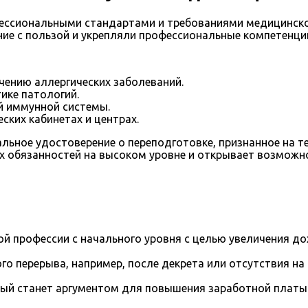
фессиональными стандартами и требованиями медицинско
ие с пользой и укрепляли профессиональные компетенци
чению аллергических заболеваний.
ике патологий.
й иммунной системы.
ких кабинетах и центрах.
льное удостоверение о переподготовке, признанное на т
х обязанностей на высоком уровне и открывает возможн
й профессии с начального уровня с целью увеличения д
го перерыва, например, после декрета или отсутствия на
рый станет аргументом для повышения заработной платы