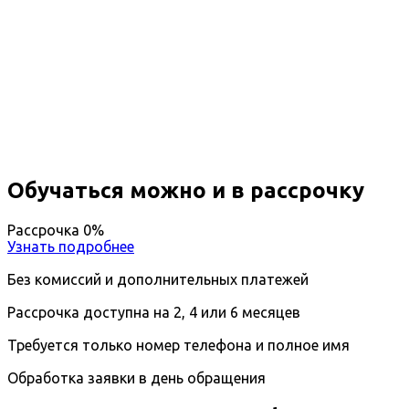
Повышение квалификации
Лаборант гидрохимического
анализа воды
Вы получите специальность - Лаборант
Дистанционный формат обучения
Длительность обучения - 14 недель (3 мес.)
Ближайшие наборы пройдут
...
Обучаться можно и в рассрочку
Рассрочка 0%
Узнать подробнее
Без комиссий и дополнительных платежей
Рассрочка доступна на 2, 4 или 6 месяцев
Требуется только номер телефона и полное имя
Обработка заявки в день обращения